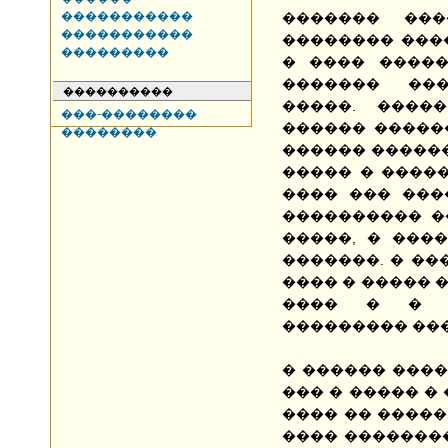
�����������
������� ���
�����������
�������� ���
���������
� ���� �����
������� ��
����������
�����. ����
���-��������
������ ������
��������
������ ������
����� � �����
���� ��� ���
���������� �
�����, � ���
�������. � �
���� � ����� �
���� � � �
��������� ��
� ������ ����
��� � ����� � 
���� �� �����
���� �������