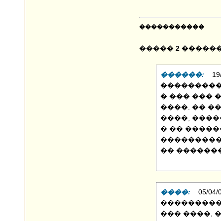
�����������
�����
2
�����
������:
19/1
���������
� ��� ��� 
����. �� �
����, ����
� �� �����
���������
�� �������
����:
05/04/09
���������
��� ����, 