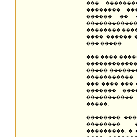
��� �������
��������. ��
������ �� 
���������
�������� ����
���� ������ 
��� �����.
��� ���� �����
������������
����� �������
�����������,
��� ���� ��� 
������� ���
����������� 
�����.
�������� ���
�������� 
���������. �