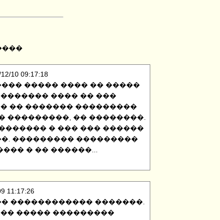
����
2/10 09:17:18
��� ����� ���� �� �����
�������� ���� �� ���
�� �� ������� ���������
� ���������, �� ��������.
������� � ��� ��� ������
�. ��������� ���������
��� � �� ������...
 11:17:26
� ������������ �������.
��� ����� ���������