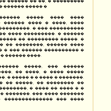
� ������ �� ��, � ���������
� ������ ����� �
������ ����� ���� ����
 ������ ���� � ����, ����
���������. � ��� ����������
�� ���� ���������. � ������
����� �� ��������� �����. �
� �� ��������, ������ ����
� � ��� ������ ���������� �
� ������ ����.
������ �����, ��� ������
����, �� ����, � ���� �����
. � ����� � � ���� � �������.
� �� �����, �� �������� ��
�������, � ���� �� ���� � �
� �������. ��� ���� �������
� �������������� ��� ����