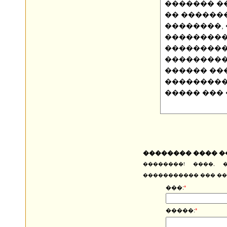
������� ��
�� ������
��������,
��������� 
���������
���������
������ ��
��������� 
����� ��� 
�������� ���� 
��������! ����, 
����������� ��� ��
���:
*
�����:
*