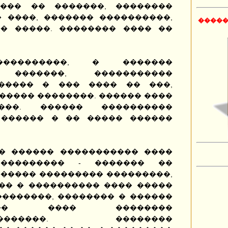
 ��� �� �������, ��������
� ����, ������� ����������,
�����
� �����. �������� ���� ��
����������, � �������
 �������, �����������
������ � ��� ���� �� ���,
����� ��������. ������ ����
���. ������ ����������
 ������ � �� ����� ������
� ������ ����������� ����
 ��������� - ������� ��
������ ��������� ���������,
�� � ���������� ���� �����
��������, �������� � ������
����� ���� ��������
�-��������. ��������