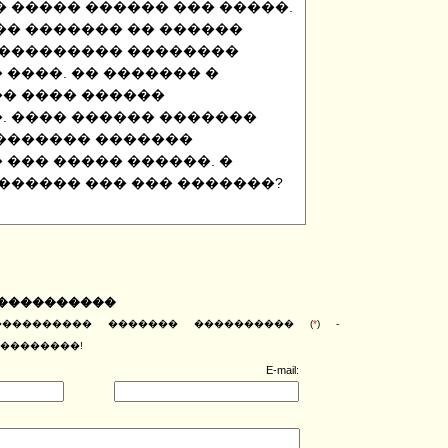
 ����� ������ ��� �����.
�� ������� �� ������
 ��������� ��������
����. �� ������� �
� ���� ������
. ���� ������ �������
������� �������
��� ����� ������. �
������ ��� ��� �������?
�����������
���������� ������� ���������� (
*
) -
��������!
E-mail: