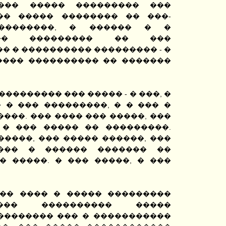
��� ����� ��������� ���
�� ����� �������� �� ���-
��������, � ������ � �
���� ��������� �� ���
� � ���������� ��������� - �
���� ���������� �� �������
�������� ��� ����� - � ���, �
 � ��� ���������, � � ��� �
���. ��� ���� ��� �����, ���
 � ��� ����� �� ���������.
�����, ��� ����� ������, ���
��� � ������ ������� ��
� �����. � ��� �����, � ���
�� ���� � ����� ���������
��� ���������� �����
 �������� ��� � �����������