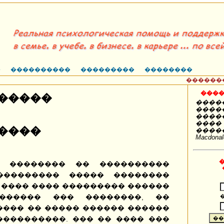
�
����������
���������
��������
�������, 
����
������
�����
�����
����
����
����
�����
Macdonal
 �������� �� ����������
��������� ����� ��������
 ���� ���� ��������� ������
������ ��� ��������, ��
���� �� ����� ������ ������
����������. ��� �� ���� ���