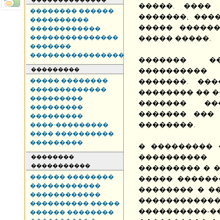
�����. ����
�������� ������
�������, ���
����������
����� ������
������������
���������������
����� �����.
�������
����������������
������� �
���������
����������
����� ��������
�������. ��
�������������
�������� �� �
���������
������� ��
���������
������� ���
���������
��������.
����-���������
���� ����������
���������
� ��������� 
����������
��������
�����������
��������� � 
������ ��������
����� ������
������������
�������� � �
������������
��������
���������� �����
���������
������ ��������