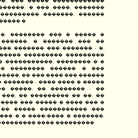
��, ��� ����� ������������
������, � ��� ����, �������
��������� �������, ������
����� �
�. �������� ��� � ����� �
 ������, � ������� ��� ��
��� ������� ��� ������� - �,
����� ��������� ���������
� �����������, �������� � �
�� �������� ������. � ���
����, �� ��� ���� ��� ������
� ������� - ���� ���� � �����
� �����. �� �������� - ��
���, �� ��������� �� ��, ��
���� ��� ����� � ���� ��� �
 �� ����� ����������� ���
��� � � ����-���� � �������,
���������� ���� ���������.