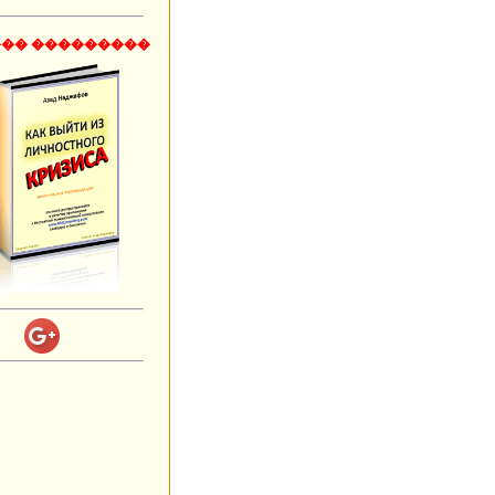
�� ���������