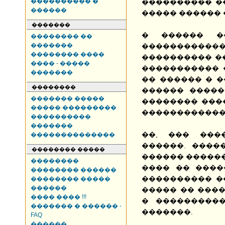
���������� �
���������� ��
������
����� ������ 
�������
� ������ �
�������� ��
�������
������������
�������� ����
���������� �
���� - �����
����������� 
�������
�� ������ � �
��������
������ �����
������� �����
�������� ���
����� ���������
������������
����������
�������
��, ��� ���
��������������
������. ����
�������� �����
������ �������
��������
���� �� ����
�������� ������
���������� ��
�������� �����
������
����� �� ����
���� ���� !!!
� ���������
������� � ������ -
�������.
FAQ
������