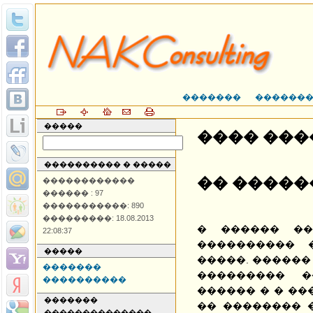
�������
������
�����
���� ��
���������� � �����
�� �����
������������
������ : 97
�����������: 890
���������: 18.08.2013
� ������ ��
22:08:37
���������� 
�����
�����. ������
�������
��������� �
����������
������ � � ��
�������
�� �������� 
��������������