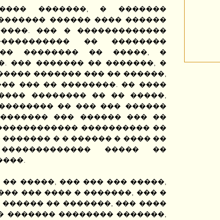
���� �������, � �������
������� ������ ���� ������
����. ��� � �������������
����������� �� ��������
��� �������� �� �����, �
. ��� ������� �� �������, �
���� ������� ��� �� ������,
�� ��� �� ��������. �� ����
���� �������� �� �� �����,
�������� �� ��� ��� ������
�������� ��� ������ ��� ��
������������� ���������� ��
 ������� � � ������ � ���� ��
������������ ����� ��
����.
 �� �����, ��� ��� ��� �����,
��� ��� ���� � �������, ��� �
 ������ �� �������, ��� ����
� ������� �������� �������,