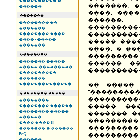
���������� �
�������, 
������
����, ���
�������
������,
�������� ��
������
�������
���������
�������� ����
���� - �����
����� ���
�������
����, � �
��������
���������
������� �����
������ ��
����� ���������
����������
����������
�������
��������������
�� ����� 
"�������
�������� �����
���������
��������
����� ��
�������� ������
�������� �����
������� �
������
��������
���� ���� !!!
��������
������� � ������ -
FAQ
��������� 
������