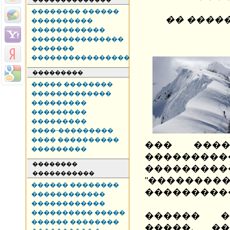
�������� ������
�� ����
����������
������������
���������������
�������
����������������
���������
����� ��������
�������������
���������
���������
���������
����-���������
���� ����������
��� ���
���������
��������
��������
����������
�����������
"���������
������ ��������
����������
������������
������������
���������� �����
������ �
������ ��������
�����. �