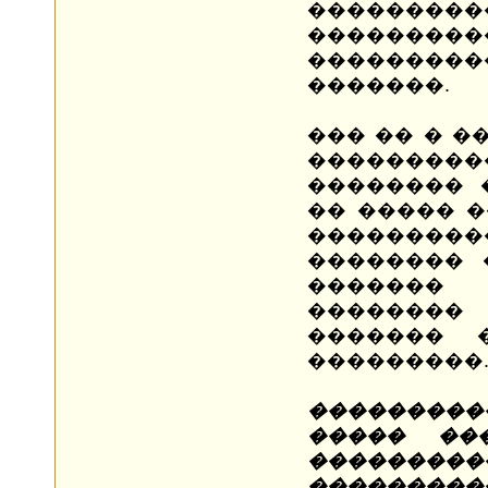
�������
��������
��������
�������.
��� �� � �
������
�������� 
�� ����� �
�������
�������� 
�������
�������� 
������� 
���������
��������
����� ��
�������
���������