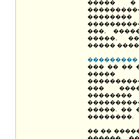
����� �
���������
��������
���������
���, ����
�����, ��
����� ����
���������
��� �� �� 
�����
���������
��� ���
�������
��������
�����. ��
��������.
�� �� ����
������ ��