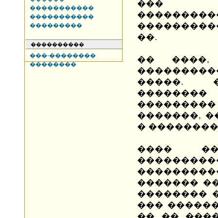
��� 
�����������
���������
�����������
����������
���������
��.
����������
���-��������
�� ����,
��������
���������
�����. 
��������
��������� 
�������, �
� ��������
���� �
�������
�������
������� �
�������� 
��� ������
�� �� ���