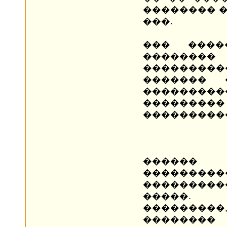
�������� 
���.
��� ����
�������
��������
������� 
����������
��������
���������
������
���������
���������
����
���������
��������