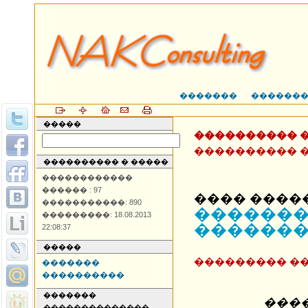
�������
������
�����
���������� 
���������� 
���������� � �����
������������
������ : 97
���� ����
�����������: 890
������
���������: 18.08.2013
�������
22:08:37
�����
��������� �
�������
����������
�������
����
��������������