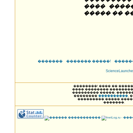
���� ����
����� �� �
�������
������� �����!
�����
ScienceLaunche
��������! ���� �� ����� NAK
���� �������� ��������
��������� �����, �����
��������
����������
, 
��������� ����� ���
�������.