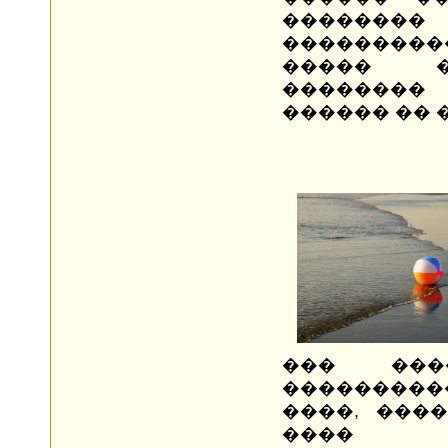
������
��������
����� �
��������
������ �� 
��� ���
��������
����, ���
���� �