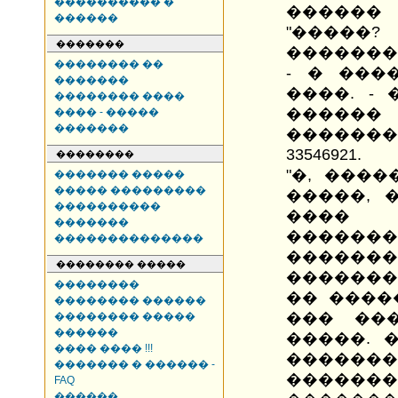
���������� �
������
������
"�����?
�������
�������
�������� ��
- � ���
�������
����. - 
�������� ����
�����
���� - �����
�������
������
33546921.
��������
"�, ����
������� �����
����� ���������
�����, 
����������
����
�������
�����
��������������
�����
�������� �����
�������
��������
�� ����
�������� ������
��� ��
�������� �����
������
�����. 
���� ���� !!!
����
������� � ������ -
�����
FAQ
������