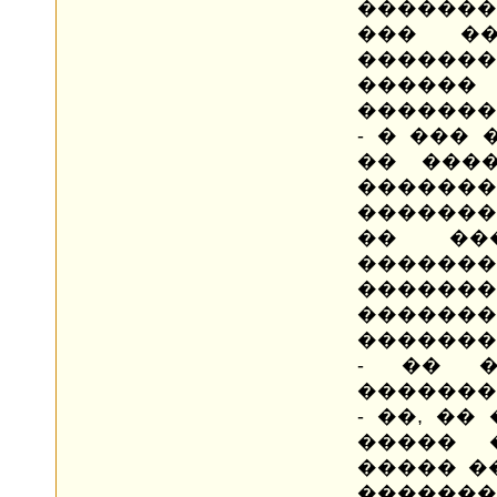
�������
��� �
������
�����
��������
- � ��� 
�� ����
�����
�������
�� ��
�������
�����
�������
�������
- �� �
�������
- ��, ��
����� 
����� �
�������