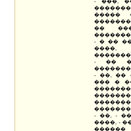
- ���, 
������
����� 
��������
�� ��
�������
- � �� �
����,
�������
- �� �
�������
- ��, ��
��� � �
������
�����
������
�������
- ��, -
����, - 
������