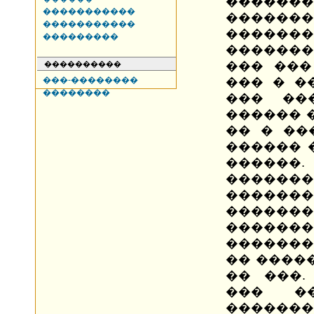
�������
�����������
�������
�����������
�����
���������
�������
��� ���
����������
���-��������
��� � �
��������
��� ��
������ 
�� � ��
������ 
�����
�����
�����
�����
�������
�������
�� ����
�� ���.
��� ��
�����