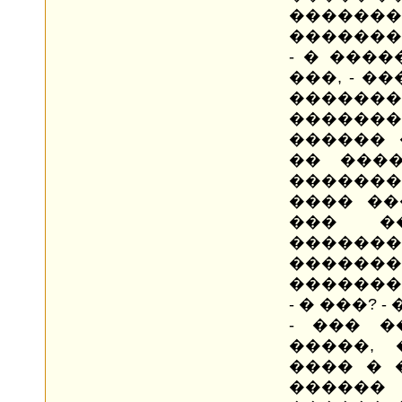
�������
�������
- � ����
���, - �
�����
�����
������ 
�� ����
������
���� ��
��� �
�����
������
������� 
- � ���?
- ��� �
�����, 
���� � 
������