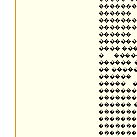
�������
������ 
������
������
������
�������
���� ��
� ����
������ 
�� �����
������
����� 
�����
������
������ 
�������
�������
�����
�������