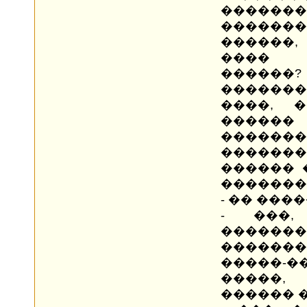
�����
������
������,
���� 
�����
�������
����, �
����
������
�������
������ 
�������
- �� ���
- ���
�������
������
�����-
�����,
������ �