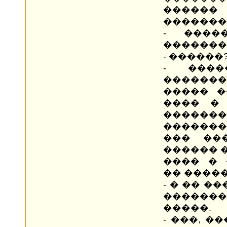
�����
�������
- ����
�������
- ������
- ���
�������
����� �
���� �
�����
��������
��� ��
������ 
���� � 
�� ����
- � �� �
�������
�����.
- ���, �