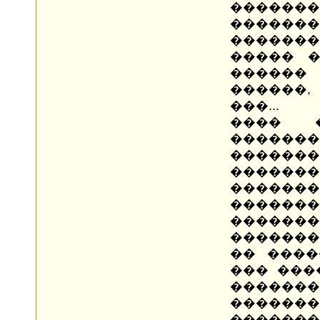
������
�������
�������
����� �
������
������,
���...
���� 
�������
�����
�����
����
�������
�����
�������
�� ����
��� ���
�����
�������
�������