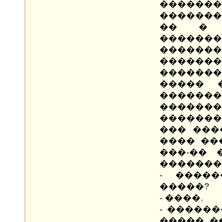
�����
�������
�� � �
������
�������
�������
�������
����� 
������
����
������
��� ���
���� ��
���-�� 
�������
- �����
�����?
- ����.
- ������
����� �