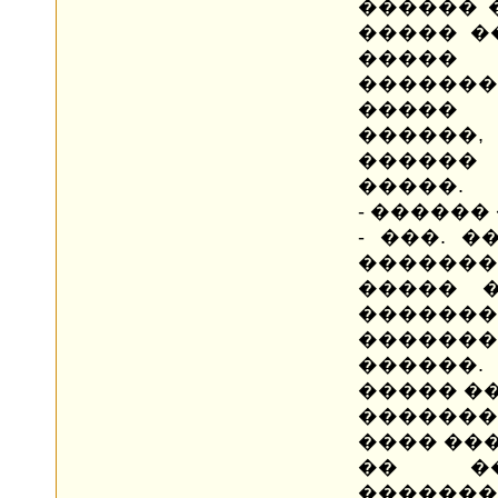
������ 
����� �
����� 
�������
�����
������
������
�����.
- ������
- ���. 
�������
����� 
����
������
������.
����� �
������
���� ��
�� �
�������