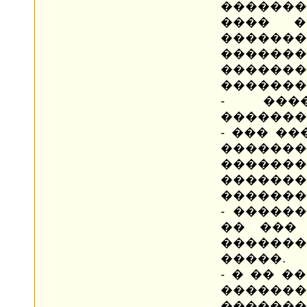
�������
���� �
������
������
������
�������
- ���
�������
- ��� �
�������
�����
�������
�������
- ������
�� ��� 
������
�����.
- � �� �
������
�������