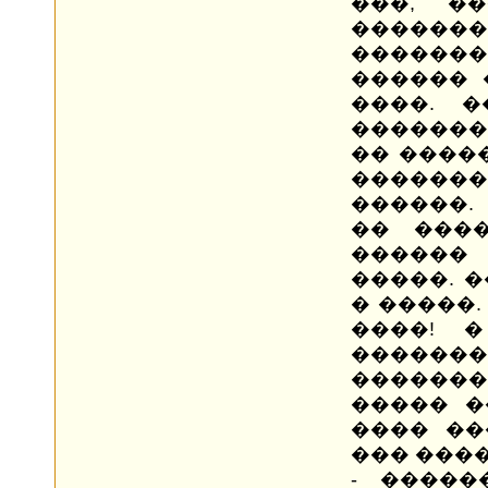
���, ��
�����
�������
������ 
����. 
�������
�� �����
�������
������.
�� ���
������
�����. 
� �����.
����! 
������
�������
����� �
���� ��
��� ���
- �����