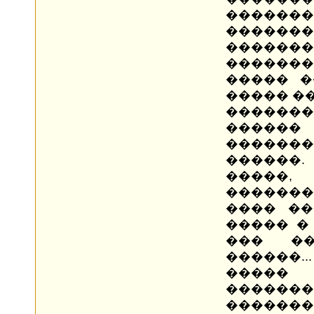
�����
������
������
������
����� �
����� ��
�����
�����
�����
������
�����
�������
���� ��
����� �
��� ��
������..
�����
������
�����