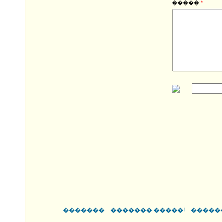
�����:
*
�������
������� �����!
�����