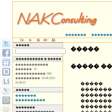
�������
������
�����
�����
���������� � �����
������������
����� �
������ : 97
�����������: 890
���������: 18.08.2013
22:08:37
�����
������
�����
�������
�������
����������
�����
�������
�������
��������������