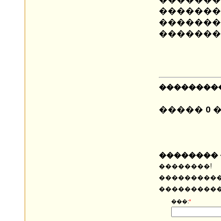
�������
������
�������
��������
�����
0
�
��������
��������!
���������
����������
���:
*