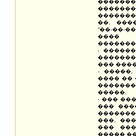
�����
�����
�������
��, ���
"��-��-��
���� 
�������
- �����
�������
��� ���
- �����
���� ��
�������
�����.
- ��� ��
��� ���
������
���, ��
��� ���
����� �