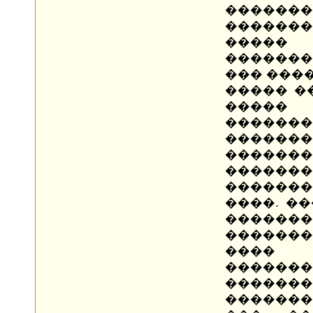
����
�������
����
�������
��� ����
����� �
�����
������
�����
����
������
������
����. �
�������
��������
���� 
�������
������
������