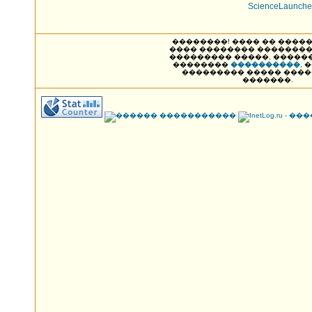
ScienceLaunche
��������! ���� �� ����� NAK
���� �������� ��������
��������� �����, �����
��������
����������
, 
��������� ����� ���
�������.