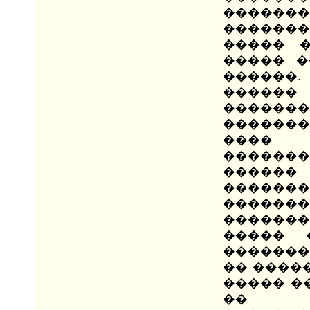
�������
������
����� �
����� �
������
�����
�������
�������
���� 
������
�����
�����
����
�������
����� 
�������
�� �����
����� �
�� �