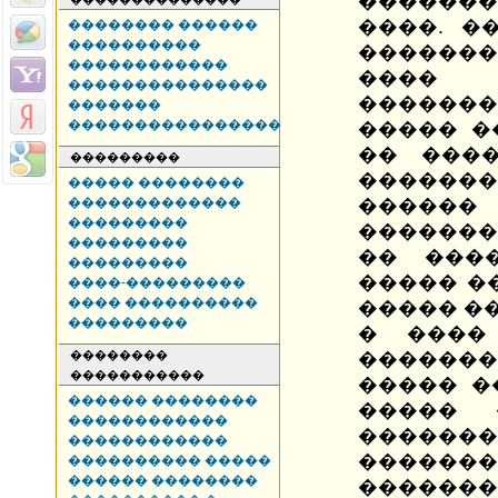
������
����. �
�������� ������
����������
������
������������
����
���������������
�������
�������
����������������
����� �
�� ����
���������
������
����� ��������
�������������
�����
���������
�������
���������
�� ���
���������
����� �
����-���������
���� ����������
����� �
���������
� ����
��������
������
�����������
����� �
������ ��������
�����
������������
������
������������
�����
���������� �����
������ ��������
�������