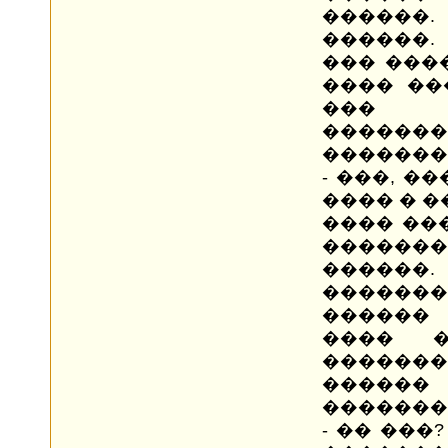
������
������.
��� ���
���� ��
��� 
�������
�������
- ���, �
���� � 
���� ��
������
������.
������
������
���� �
�������
������
�������
- �� ���