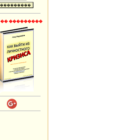
�� ���������