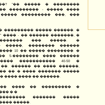
��? "�� ����� � ��������
��� ��������� - ����� ����
 ����� ��������� ���, ���
� ��������� ����� ������. �
" ���� - �� ������ �������, �
�������� ��� �����. �
� �����, �������� ������
��� 10 �� ����� ��������. �
�� 5-�������� ���� ������
���� ����������� 40-50 �
 ��. ������ �� ���� ������,
�� �� � ���� ������� �����
� ���� ���� �� ������.
��� ���� �� ��������� �
��� � �
������� ������� �����
���� �����.