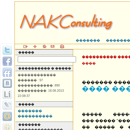
�������
������
�����
���������� ���
����
���������� � �����
������������
������ : 97
������� ���
�����������: 890
���� ��
���������: 18.08.2013
22:08:37
�����
�������
����� ����
����������
��� ����� "���
�������
�� ����� � 
��������������