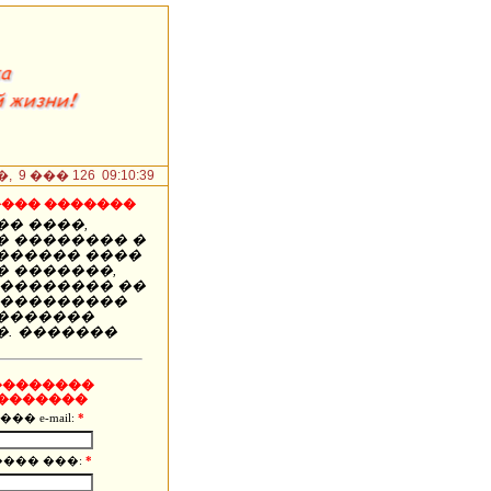
 ��� 126 09:10:40
��� �������
�� ����,
� �������� �
������ ����
� �������,
��������� ��
 ���������
�������
�. �������
��������
�������
��� e-mail:
*
���� ���:
*