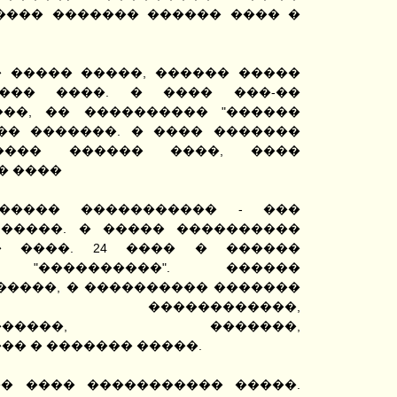
���� ������� ������ ���� �
� ����� �����, ������ �����
��� ����. � ���� ���-��
��, �� ���������� "������
��� �������. � ���� �������
���� ������ ����, ����
� ����
����� ����������� - ���
�����. � ����� ����������
� ����. 24 ���� � ������
 "����������". ������
�����, � ���������� �������
���, ������������,
���������, �������,
� � ������� �����.
� ���� ����������� �����.