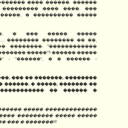
������� ���� ������. ������
 ��������� ���� ����, ���
�����, � ���������� �����
��, � ��� ����� �����
... �������� �������� �� ��,
� ��������. "������������
�������� �����"? ������ �����
�" - "������", � � ������ -
���, ��� �� �������, ��������
� ������. � �����, ������� ��
����������� �� ������ �
������� ����� �������������
���� ��������� ����� �����
 ��� � �������!!!