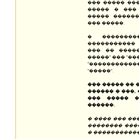
��� ����� ��
����� � ���
����� ������
��� �����.
� �������
����������� .
��� �� �����
�����" ��� "�
"�����������
"�����".
��� ����� �� 
������ � ���, 
��� ����� �
������.
� ���� ��� �
�������� ���
� ������������