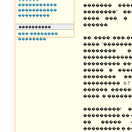
�����������
������� ���
�����������
��������". �
���������
���� ���, �
������.
����������
���-��������
�� ���� ���-�
��������
���� "�������
�������� 
�����������
��������� ���
����� � ���
�������� ��
��������� 6-7
������ �����
����. � ������
���������! 
��������� �� 
�� ����� �
��������� � �