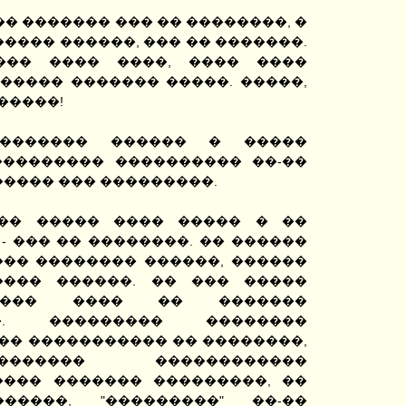
� ������� ��� �� ��������, �
����� ������, ��� �� �������.
��� ���� ����, ���� ����
����� ������� �����. �����,
�����!
 ������� ������ � �����
��������� ���������� ��-��
������ ��� ���������.
 �� ����� ���� ����� � ��
- ��� �� ��������. �� ������
��� �������� ������, ������
���� ������. �� ��� �����
���� ���� �� �������
��. ��������� ��������
�� ����������� �� ��������,
������ ������������
���� ������� ���������, ��
�����, "���������" ��-��