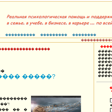
�
����������
���������
��������
�����������, 9
����
������������ �����
����
����
����
����
�� �
����
��
����
���� �����?
����
��������
��"!
��� �� �