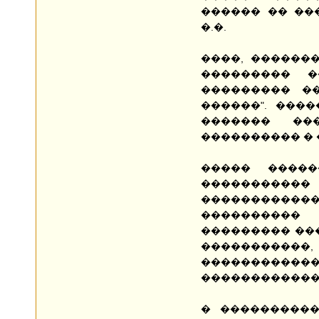
������ �� ��
�.�.
����, ������
��������� �
��������� ��
������". ���
������� ��
���������� � 
����� �����
����������� 
�����������
����������
��������� ��
��������
��������
�������������
� ����������