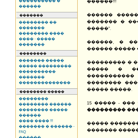
���������� �
������!!!
������
������ �����
�������
������� � ��
�������� ��
�������
�����".
�������� ����
���� - �����
������, � ��
�������
������ ����� 
��������
������� �����
��������� � �
����� ���������
����� � �
����������
����������
�������
�������� ���
��������������
����� �����.
�������� �����
��������
15 ����� - ���
�������� ������
��������� ��
�������� �����
������
���� ���� !!!
����� �������
������� � ������ -
������� �����
FAQ
������