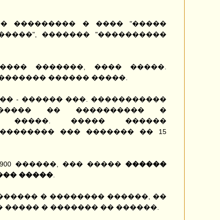
� ��������� � ���� "�����
�����", ������� "����������
���� �������, ���� �����.
������� ������ �����.
�� - ������ ���. �����������
����� �� ���������� �
� �����. ����� ������
�������� ��� ������� �� 15
 900 ������, ��� �����
������
��� �����
.
����� � �������� ������, ��
 ����� � ������� �� ������.