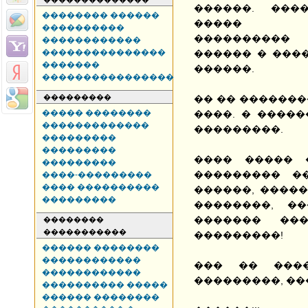
������. ���
�������� ������
����� 
����������
����������
������������
���������������
������ � ����
�������
������.
����������������
���������
�� �� �������
����� ��������
����. � ����
�������������
���������.
���������
���������
���� ����� 
���������
��������� �
����-���������
���� ����������
������, �����
���������
��������, �
������� ��
��������
�����������
���������!
������ ��������
������������
��� �� ����
������������
���������, ��
���������� �����
������ ��������