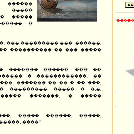
� ������
�����
 � �����
�����
����� - �
�, ��� ��������� ���, ������,
��� ���������� �� ��� �����
� ������� ������, ��� ��
������ � ������������. ��
���, ������� �� �� � �� ���,
�� ��������� ����� � �.�.
������ �������, � �����
��, ����� ������, �����,
�����, ����?