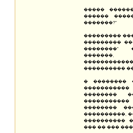
����� ������
������ ����
�������?"
��������� ���
��������� ��
��������" �
�������
�����������
���������� �� 
� �������� 
�����������
�������� �
����������
�������� ��
����������, �
���������� �
��� �� ��� ���