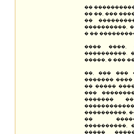
�� ����������
�� ��, ��� ���
�� ��������
����������, �
� �� ��������
���� ����,
����������. 
�����, � ��� 
��, ��� ���
������� ���� 
�� ����� ���
��� �������
������� �
����������
����������, �
�� �����
����������, 
����� �����