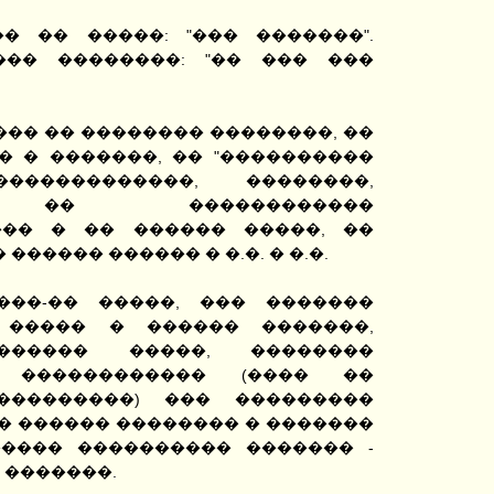
� �� �����: "��� �������".
��� ��������: "�� ��� ���
�� �� �������� ��������, ��
� � �������, �� "����������
������������, ��������,
, �� ������������
��� � �� ������ �����, ��
������ ������ � �.�. � �.�.
���-�� �����, ��� �������
 ����� � ������ �������,
������ �����, ��������
� ������������ (���� ��
���������) ��� ���������
� ������ �������� � �������
���� ���������� ������� -
 �������.