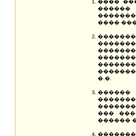
���� ��
������ 
������
���� ���
�������
�����
������
�������
������
�������
�.�.
������
�������
�������
��� ���
������ 
�������