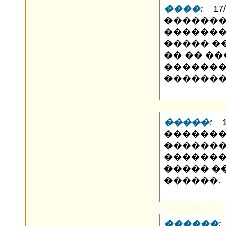
����:
17/1
�������
�������
����� �
�� �� ��
������
�������
�����:
16
�������
�������
�������
����� �
������.
������: