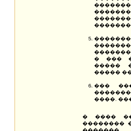
������
���
�������
�������
�������
�����
�������
� ��� 
����� 
����� �
��� ��
������
����. ��
� ���� �
�������� 
�������, 