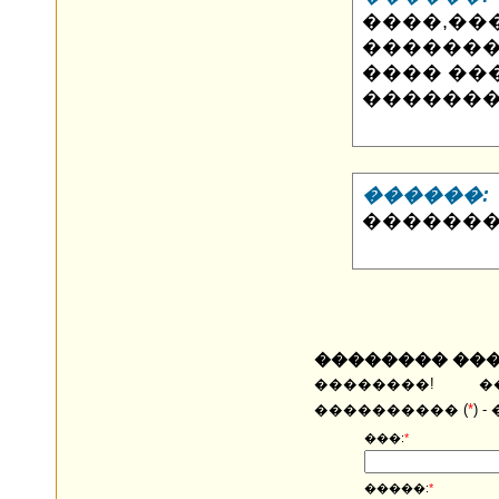
����,���
�������
���� ���
�������
������:
�������
�������� ��
��������! �
���������� (
*
) 
���:
*
�����:
*