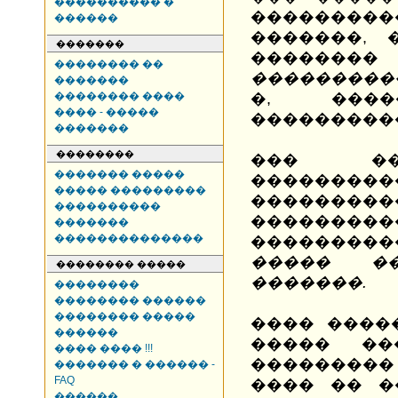
���������� �
�������
������
�������, 
�������
�����
�������� ��
���������
�������
�������� ����
�, ����
���� - �����
���������
�������
��������
��� ��
������� �����
������
����� ���������
���������
����������
���������
�������
��������������
��������
����� �
�������� �����
�������.
��������
�������� ������
�������� �����
���� ����
������
����� ��
���� ���� !!!
���������
������� � ������ -
FAQ
���� �� �
������