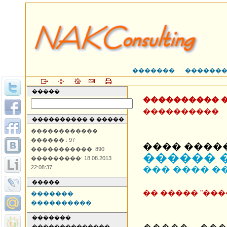
�������
������
�����
���������� 
����������
���������� � �����
������������
������ : 97
���� ����
�����������: 890
������ 
���������: 18.08.2013
22:08:37
��� ���� �
�����
�� ����� "��
�������
����������
�������
��������������