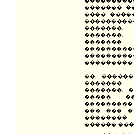
��������
�������, �
���� ����
���������
�������
�������
������
���������
������
��������� 
��, �����
������� 
�������, 
����� �
���������
��� ��� �
��������
������ ���