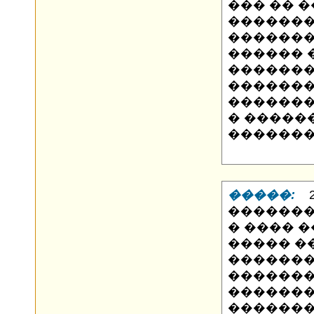
��� �� 
�������
�������
������ �
�������
�������
�������
� �����
������
�����:
21
�������
� ���� 
����� �
������
�������
�������
�������