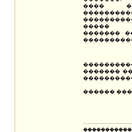
���� ��
���������
���������
�����
������� �
��������
�������
������� ��
����������
������ ���
�����������