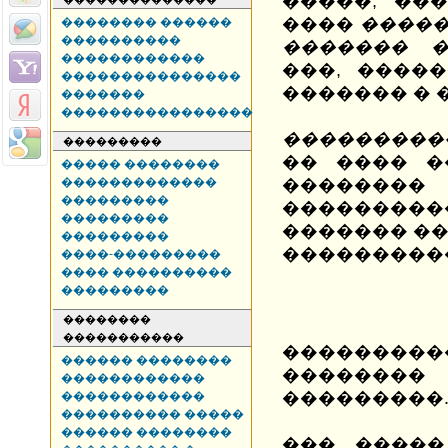
�����, ��
����
�����
�������� ������
����������
������� �
������������
���, ����
���������������
������� � 
�������
����������������
���������
���������
�� ���� �
����� ��������
�������������
�������
���������
�������
���������
������� �
���������
�������
����-���������
���� ����������
���������
��������
�����������
�������
������ ��������
�������
������������
���������
������������
���������� �����
������ ��������
��� �����