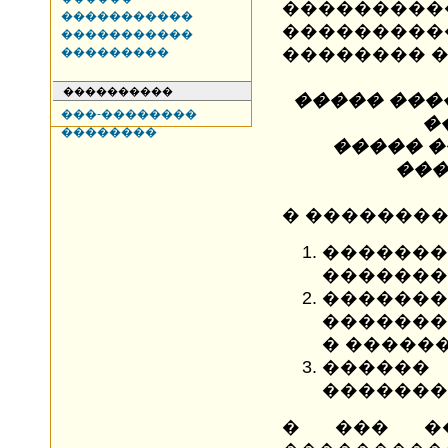
��������
�����������
��������
�����������
�������� �
���������
����������
����� ���
���-��������
�
��������
����� 
���
� ��������
�������
�������
�����
�������
� ������
������
�������
� ��� ��