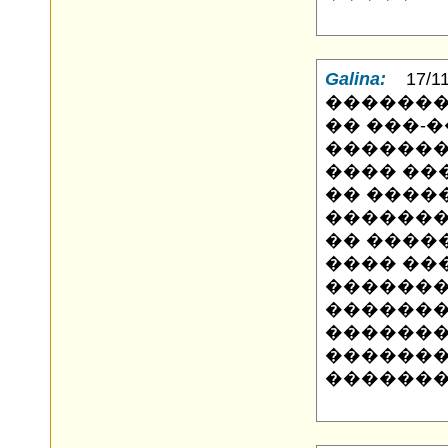
Galina:
17/11/
�������
�� ���-
�������
���� ��
�� ����
�������
�� ����
���� ��
������
�������
������
�������
�������