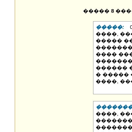
�����
8
���
�����:
06
����, ��
����� �
��������
���� ��
�������
������ 
� ����� 
����, ��
�������
����, �
�������
�������