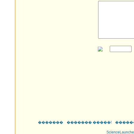
�������
������� �����!
�����
ScienceLaunche