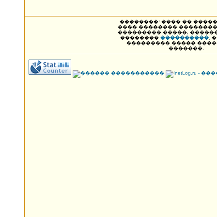
��������! ���� �� ����� NAK
���� �������� ��������
��������� �����, �����
��������
����������
, 
��������� ����� ���
�������.