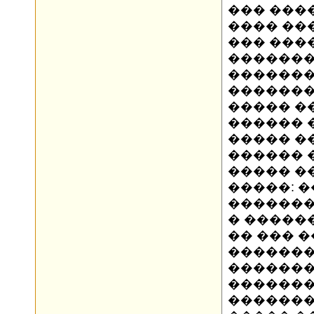
��� ���
���� ��
��� ����
�������
�������
�������,
����� �
������ 
����� �
������ 
����� �
�����: 
������� 
� �����
�� ��� 
�������
�������
�������
�������