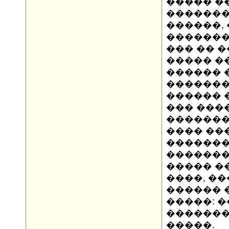
����� �
�������
������,
�������
��� �� �
����� ��
������ 
�������
������ 
��� ���
������� 
���� ��
�������
�������
����� �
����, �
������ �
�����: �
�������
�����.