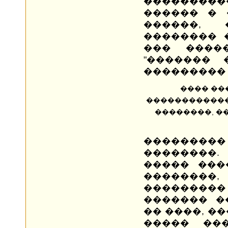
��������
������ � 
������,
�������� 
��� ����
"������� 
��������� 
���� ��
������������
��������, �
��������
��������
����� ���
�������
�������
������� �
�� ����, �
����� ��