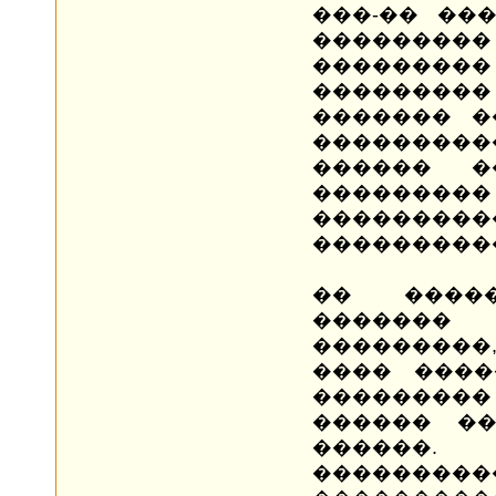
���-�� ��
��������
���������
�������
������� �
��������
������ 
���������
������
���������
�� ����
�������
���������
���� ����
��������
������ �
������
����