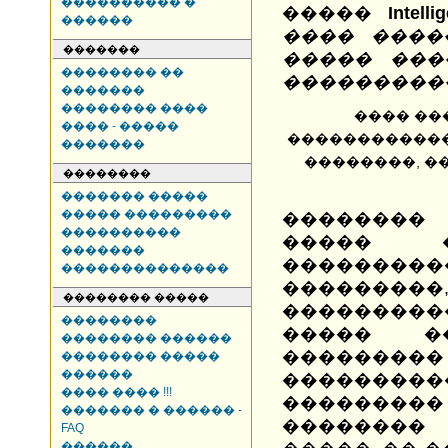
���������� �
�����
Intell
������
���� ����
�������
����� ���
�������� ��
����������
�������
�������� ����
���� ��
���� - �����
������������
�������
��������, �
��������
������� �����
����� ���������
��������
����������
����� 
�������
�������
��������������
������
�������� �����
���������
��������
����� ��
�������� ������
��������
�������� �����
������
��������
���� ���� !!!
���������
������� � ������ -
��������
FAQ
������