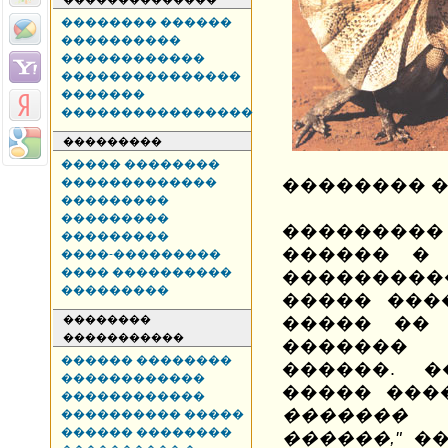
�������� ������
����������
������������
���������������
�������
����������������
���������
����� ��������
�������������
�������� �
���������
���������
���������
���������
������ � 
����-���������
���� ����������
���������
���������
����� ���
��������
����� �� 
�����������
�������
������ ��������
������. 
������������
����� ���
������������
�������
���������� �����
������ ��������
������,"
��