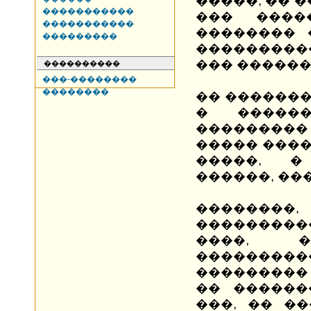
�����, �� 
�����������
��� ����
�����������
�������� 
���������
���������
��� ������
����������
���-��������
��������
�� �������
� �����
��������
����� ����
�����, �
������, ��
�������
���������
����, 
��������
��������� 
�� ������
���, �� �