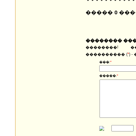
�����
0
���
�������� ��
��������! �
���������� (
*
) 
���:
*
�����:
*