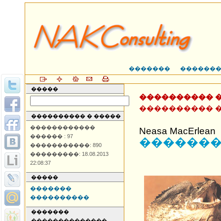
�������
������
�����
���������� 
���������� 
���������� � �����
������������
Neasa MacErlean
������ : 97
�������
�����������: 890
���������: 18.08.2013
22:08:37
�����
�������
����������
�������
��������������