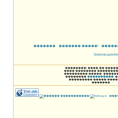
�������
������� �����!
�����
ScienceLaunche
��������! ���� �� ����� NAK
���� �������� ��������
��������� �����, �����
��������
����������
, 
��������� ����� ���
�������.