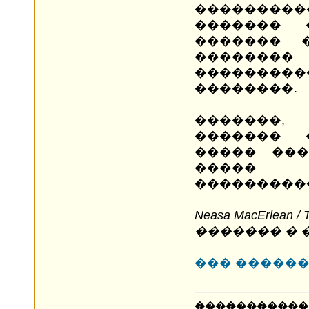
��������
������� 
������� 
�������
��������
��������.
�������,
������� 
����� ���
����� 
���������
Neasa MacErlean / 
������� � 
��� �����
�����������